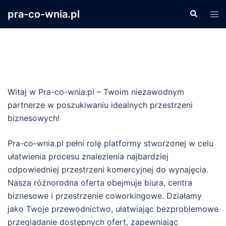
Przejdź
pra-co-wnia.pl
Szukaj
Prz
do
men
treści
Witaj w Pra-co-wnia.pl – Twoim niezawodnym
partnerze w poszukiwaniu idealnych przestrzeni
biznesowych!
Pra-co-wnia.pl pełni rolę platformy stworzonej w celu
ułatwienia procesu znalezienia najbardziej
odpowiedniej przestrzeni komercyjnej do wynajęcia.
Nasza różnorodna oferta obejmuje biura, centra
biznesowe i przestrzenie coworkingowe. Działamy
jako Twoje przewodnictwo, ułatwiając bezproblemowe
przeglądanie dostępnych ofert, zapewniając