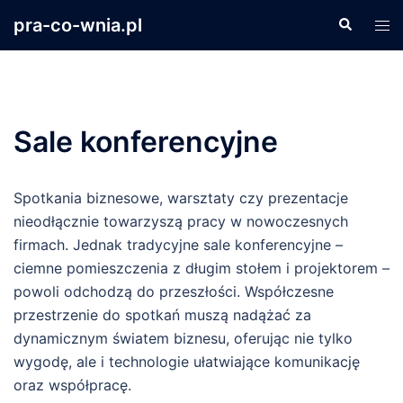
Przejdź
pra-co-wnia.pl
Szukaj
Prz
do
men
treści
Sale konferencyjne
Spotkania biznesowe, warsztaty czy prezentacje
nieodłącznie towarzyszą pracy w nowoczesnych
firmach. Jednak tradycyjne sale konferencyjne –
ciemne pomieszczenia z długim stołem i projektorem –
powoli odchodzą do przeszłości. Współczesne
przestrzenie do spotkań muszą nadążać za
dynamicznym światem biznesu, oferując nie tylko
wygodę, ale i technologie ułatwiające komunikację
oraz współpracę.